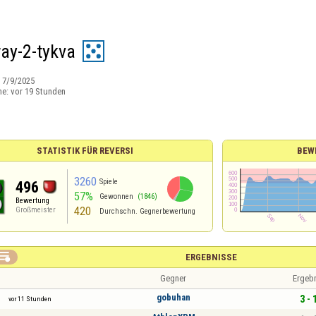
way-2-tykva
:
7/9/2025
ne:
vor 19 Stunden
STATISTIK FÜR REVERSI
BEW
3260
Spiele
496
57%
Gewonnen
(1846)
Bewertung
420
Großmeister
Durchschn. Gegnerbewertung

ERGEBNISSE
Gegner
Ergeb
gobuhan
3 - 
vor 11 Stunden