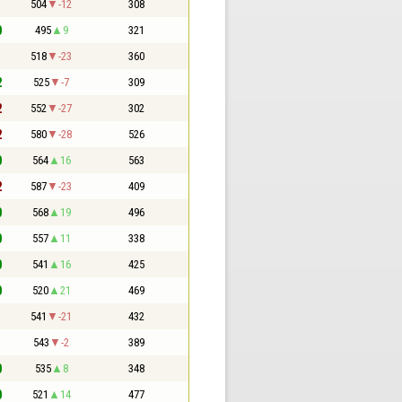
1
504
-12
308
0
495
9
321
1
518
-23
360
2
525
-7
309
2
552
-27
302
2
580
-28
526
0
564
16
563
2
587
-23
409
0
568
19
496
0
557
11
338
0
541
16
425
0
520
21
469
1
541
-21
432
1
543
-2
389
0
535
8
348
0
521
14
477