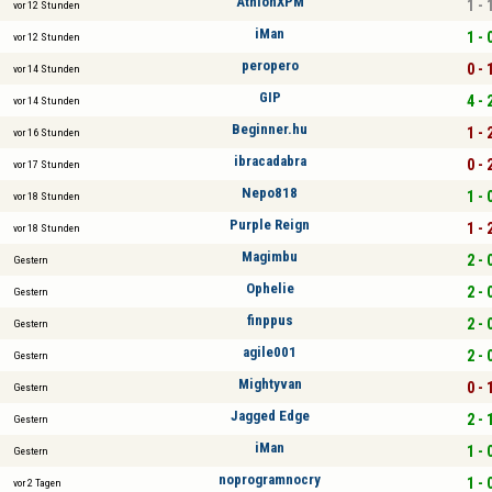
AthlonXPM
1 - 
vor 12 Stunden
iMan
1 - 
vor 12 Stunden
peropero
0 - 
vor 14 Stunden
GIP
4 - 
vor 14 Stunden
Beginner.hu
1 - 
vor 16 Stunden
ibracadabra
0 - 
vor 17 Stunden
Nepo818
1 - 
vor 18 Stunden
Purple Reign
1 - 
vor 18 Stunden
Magimbu
2 - 
Gestern
Ophelie
2 - 
Gestern
finppus
2 - 
Gestern
agile001
2 - 
Gestern
Mightyvan
0 - 
Gestern
Jagged Edge
2 - 
Gestern
iMan
1 - 
Gestern
noprogramnocry
1 - 
vor 2 Tagen