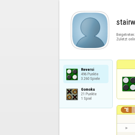
stair
Beigetreten
Zuletzt onli
Reversi

496 Punkte

3.260 Spiele
Gomoku

21 Punkte

1 Spiel
