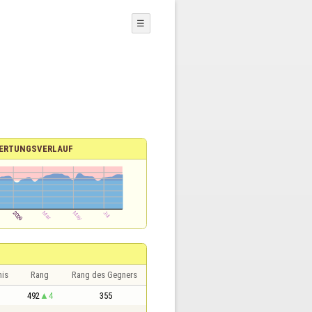
☰
ERTUNGSVERLAUF
nis
Rang
Rang des Gegners
1
492
4
355