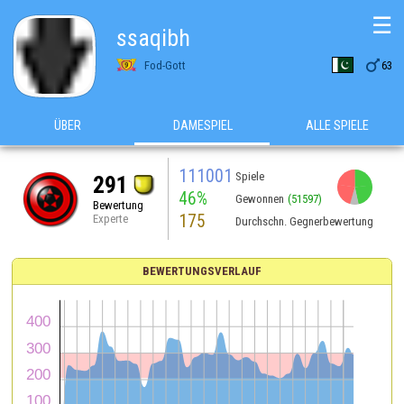
☰
ssaqibh

Fod-Gott
63
ÜBER
DAMESPIEL
ALLE SPIELE
111001
Spiele
291
46%
Gewonnen
(51597)
Bewertung
175
Experte
Durchschn. Gegnerbewertung
BEWERTUNGSVERLAUF