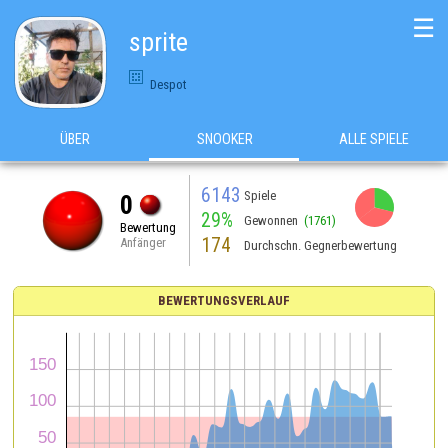
☰
sprite
Despot
ÜBER
SNOOKER
ALLE SPIELE
6143
Spiele
0
29%
Gewonnen
(1761)
Bewertung
174
Anfänger
Durchschn. Gegnerbewertung
BEWERTUNGSVERLAUF