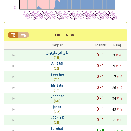


ERGEBNISSE
Gegner
Ergebnis
Rang
غوالتر مارتينز
0 - 1
3
-3
(181)
Am7B5
0 - 1
9
-6
(251)
Goochie
0 - 1
17
-8
(214)
Mr Bits
0 - 1
26
-9
(185)
_bogner
0 - 1
34
-8
(236)
jedec
0 - 1
43
-9
(203)
L07nicK
0 - 1
51
-8
(245)
lolwhat
1 - 0
33
18