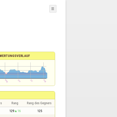
☰
WERTUNGSVERLAUF
is
Rang
Rang des Gegners
129
16
125