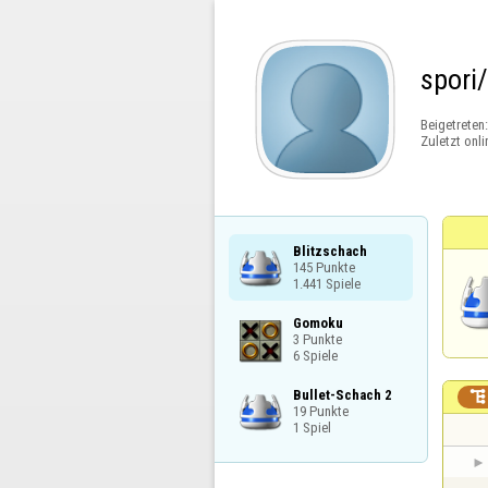
spori
Beigetreten
Zuletzt onli
Blitzschach

145 Punkte

1.441 Spiele
Gomoku

3 Punkte

6 Spiele
Bullet-Schach 2


19 Punkte

1 Spiel