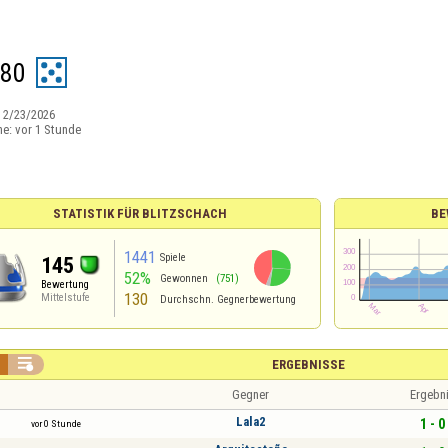
/80
:
2/23/2026
ne:
vor 1 Stunde
STATISTIK FÜR BLITZSCHACH
BE
1441
Spiele
145
52%
Gewonnen
(751)
Bewertung
130
Mittelstufe
Durchschn. Gegnerbewertung

ERGEBNISSE
Gegner
Ergebn
Lala2
1 - 0
vor 0 Stunde