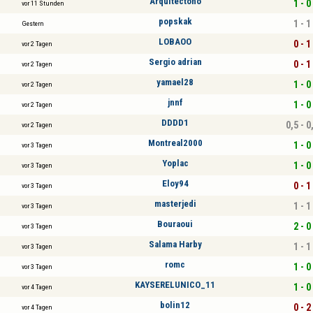
Arquitectoño
1 - 0
vor 11 Stunden
popskak
1 - 1
Gestern
LOBAOO
0 - 1
vor 2 Tagen
Sergio adrian
0 - 1
vor 2 Tagen
yamael28
1 - 0
vor 2 Tagen
jnnf
1 - 0
vor 2 Tagen
DDDD1
0,5 - 0
vor 2 Tagen
Montreal2000
1 - 0
vor 3 Tagen
Yoplac
1 - 0
vor 3 Tagen
Eloy94
0 - 1
vor 3 Tagen
masterjedi
1 - 1
vor 3 Tagen
Bouraoui
2 - 0
vor 3 Tagen
Salama Harby
1 - 1
vor 3 Tagen
romc
1 - 0
vor 3 Tagen
KAYSERELUNICO_11
1 - 0
vor 4 Tagen
bolin12
0 - 2
vor 4 Tagen