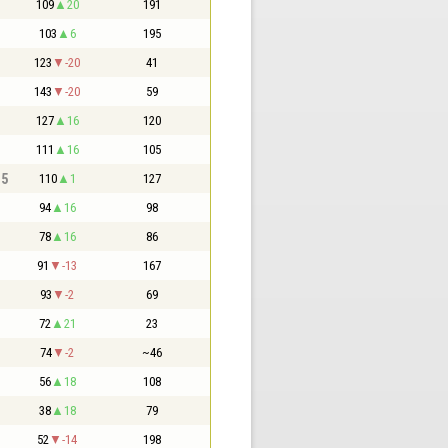
109
20
191
103
6
195
123
-20
41
143
-20
59
127
16
120
111
16
105
,5
110
1
127
94
16
98
78
16
86
91
-13
167
93
-2
69
72
21
23
74
-2
~46
56
18
108
38
18
79
52
-14
198