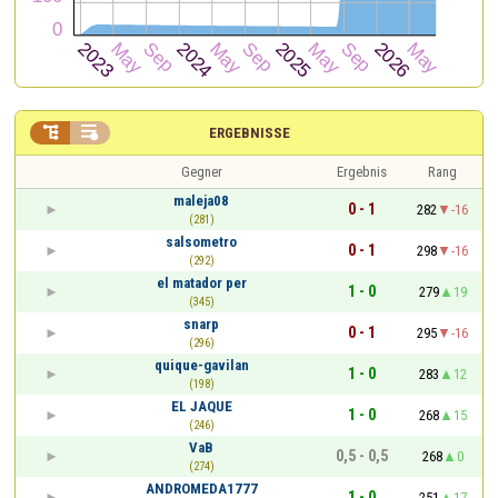


ERGEBNISSE
Gegner
Ergebnis
Rang
maleja08
0 - 1
282
-16
(281)
salsometro
0 - 1
298
-16
(292)
el matador per
1 - 0
279
19
(345)
snarp
0 - 1
295
-16
(296)
quique-gavilan
1 - 0
283
12
(198)
EL JAQUE
1 - 0
268
15
(246)
VaB
0,5 - 0,5
268
0
(274)
ANDROMEDA1777
1 - 0
251
17