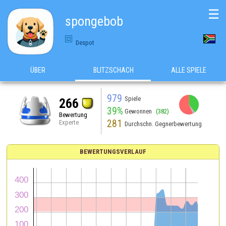
☰
spongebob
Despot
ÜBER
BLITZSCHACH
ALLE SPIELE
979
Spiele
266
39%
Gewonnen
(382)
Bewertung
281
Experte
Durchschn. Gegnerbewertung
BEWERTUNGSVERLAUF