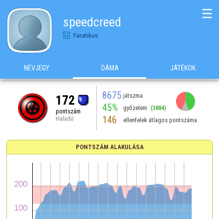
☰
speedcreed
Fanatikus
NÉVJEGY
DÁMA
JÁTÉKOK
8675
játszma
172
45%
győzelem
(3884)
pontszám
146
Haladó
ellenfelek átlagos pontszáma
PONTSZÁM ALAKULÁSA