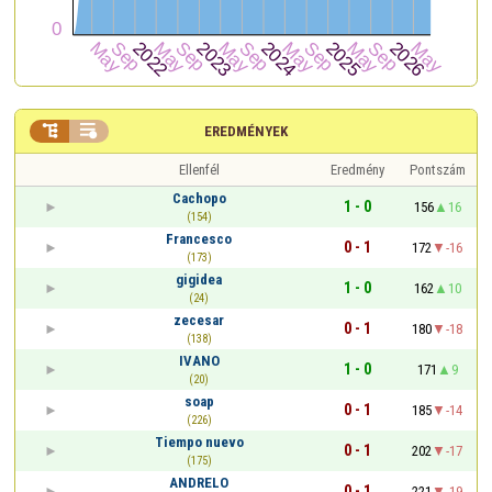


EREDMÉNYEK
Ellenfél
Eredmény
Pontszám
Cachopo
1 - 0
156
16
(154)
Francesco
0 - 1
172
-16
(173)
gigidea
1 - 0
162
10
(24)
zecesar
0 - 1
180
-18
(138)
IVANO
1 - 0
171
9
(20)
soap
0 - 1
185
-14
(226)
Tiempo nuevo
0 - 1
202
-17
(175)
ANDRELO
0 - 1
221
-19