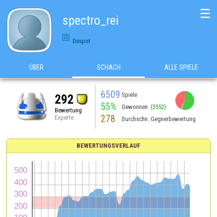
☰
spectro_rei
Despot
ÜBER
SCHACH
ALLE SPIELE
6509
Spiele
292
55%
Gewonnen
(3552)
Bewertung
278
Experte
Durchschn. Gegnerbewertung
BEWERTUNGSVERLAUF