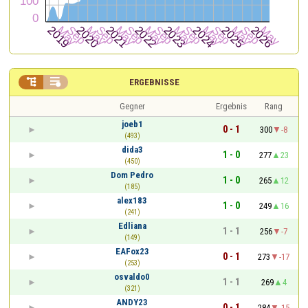


ERGEBNISSE
Gegner
Ergebnis
Rang
joeb1
0 - 1
300
-8
(493)
dida3
1 - 0
277
23
(450)
Dom Pedro
1 - 0
265
12
(185)
alex183
1 - 0
249
16
(241)
Edliana
1 - 1
256
-7
(149)
EAFox23
0 - 1
273
-17
(253)
osvaldo0
1 - 1
269
4
(321)
ANDY23
0 - 1
284
-15