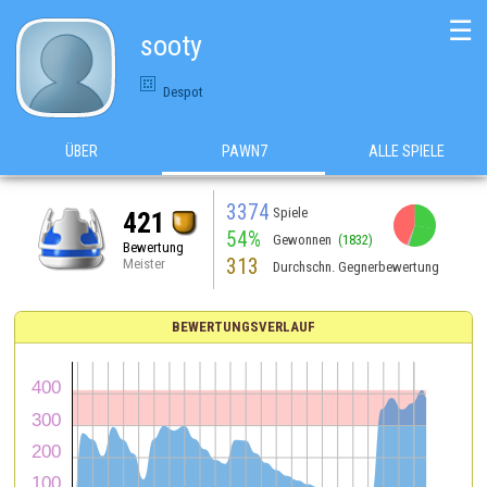
☰
sooty
Despot
ÜBER
PAWN7
ALLE SPIELE
3374
Spiele
421
54%
Gewonnen
(1832)
Bewertung
313
Meister
Durchschn. Gegnerbewertung
BEWERTUNGSVERLAUF