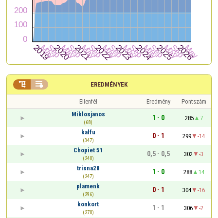


EREDMÉNYEK
Ellenfél
Eredmény
Pontszám
Miklosjanos
1 - 0
285
7
(68)
kalfu
0 - 1
299
-14
(347)
Chopiet 51
0,5 - 0,5
302
-3
(240)
trisna28
1 - 0
288
14
(247)
plamenk
0 - 1
304
-16
(296)
konkort
1 - 1
306
-2
(270)