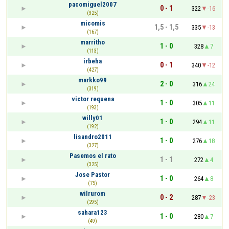
pacomiguel2007
0 - 1
322
-16
(325)
micomis
1,5 - 1,5
335
-13
(167)
marritho
1 - 0
328
7
(113)
irbeha
0 - 1
340
-12
(427)
markko99
2 - 0
316
24
(319)
victor requena
1 - 0
305
11
(193)
willy01
1 - 0
294
11
(192)
lisandro2011
1 - 0
276
18
(327)
Pasemos el rato
1 - 1
272
4
(325)
Jose Pastor
1 - 0
264
8
(75)
wilrurom
0 - 2
287
-23
(295)
sahara123
1 - 0
280
7
(49)