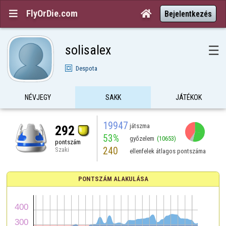
FlyOrDie.com


Bejelentkezés
solisalex
☰
Despota
NÉVJEGY
SAKK
JÁTÉKOK
19947
játszma
292
53%
győzelem
(10653)
pontszám
240
Szaki
ellenfelek átlagos pontszáma
PONTSZÁM ALAKULÁSA