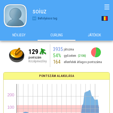
☰
soiuz
Befolyásos tag
NÉVJEGY
CURLING
JÁTÉKOK
3935
játszma
129
54%
győzelem
(2106)
pontszám
164
Középmezőny
ellenfelek átlagos pontszáma
PONTSZÁM ALAKULÁSA