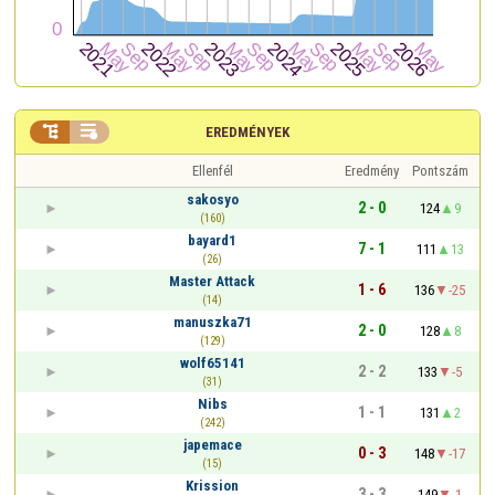


EREDMÉNYEK
Ellenfél
Eredmény
Pontszám
sakosyo
2 - 0
124
9
(160)
bayard1
7 - 1
111
13
(26)
Master Attack
1 - 6
136
-25
(14)
manuszka71
2 - 0
128
8
(129)
wolf65141
2 - 2
133
-5
(31)
Nibs
1 - 1
131
2
(242)
japemace
0 - 3
148
-17
(15)
Krission
3 - 3
149
-1