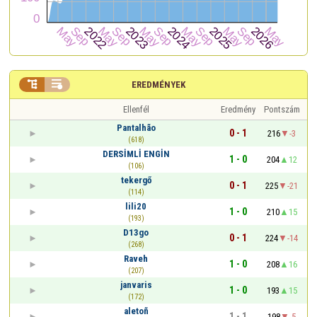


EREDMÉNYEK
Ellenfél
Eredmény
Pontszám
Pantalhão
0 - 1
216
-3
(618)
DERSİMLİ ENGİN
1 - 0
204
12
(106)
tekergő
0 - 1
225
-21
(114)
lili20
1 - 0
210
15
(193)
D13go
0 - 1
224
-14
(268)
Raveh
1 - 0
208
16
(207)
janvaris
1 - 0
193
15
(172)
aletoñ
1 - 1
198
-5