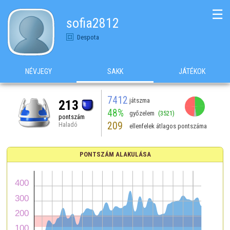
☰
sofia2812
Despota
NÉVJEGY
SAKK
JÁTÉKOK
7412
játszma
213
48%
győzelem
(3521)
pontszám
209
Haladó
ellenfelek átlagos pontszáma
PONTSZÁM ALAKULÁSA