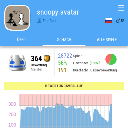
☰
snoopy.avatar

Fod-Gott
52
ÜBER
SCHACH
ALLE SPIELE
28722
Spiele
364
56%
Gewonnen
(16050)
Bewertung
191
Meister
Durchschn. Gegnerbewertung
BEWERTUNGSVERLAUF