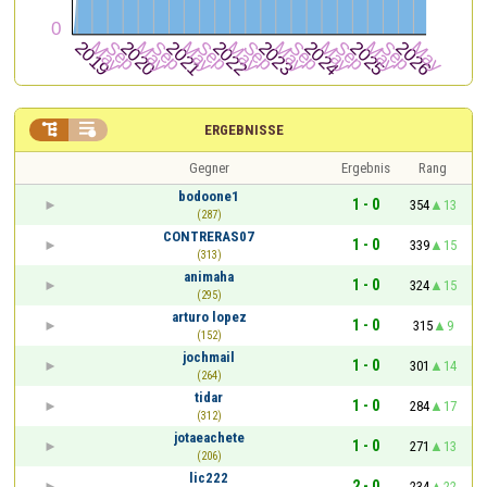


ERGEBNISSE
Gegner
Ergebnis
Rang
bodoone1
1 - 0
354
13
(287)
CONTRERAS07
1 - 0
339
15
(313)
animaha
1 - 0
324
15
(295)
arturo lopez
1 - 0
315
9
(152)
jochmail
1 - 0
301
14
(264)
tidar
1 - 0
284
17
(312)
jotaeachete
1 - 0
271
13
(206)
lic222
2 - 0
234
22