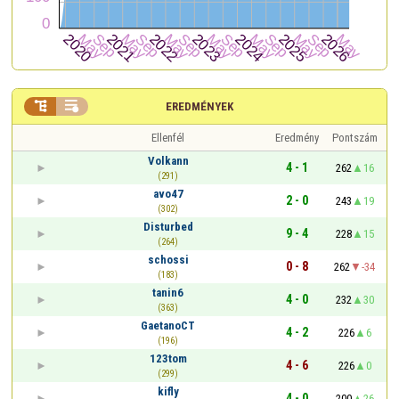


EREDMÉNYEK
Ellenfél
Eredmény
Pontszám
Volkann
4 - 1
262
16
(291)
avo47
2 - 0
243
19
(302)
Disturbed
9 - 4
228
15
(264)
schossi
0 - 8
262
-34
(183)
tanin6
4 - 0
232
30
(363)
GaetanoCT
4 - 2
226
6
(196)
123tom
4 - 6
226
0
(299)
kifly
4 - 0
200
26