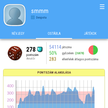
☰
smmm
Despota
NÉVJEGY
OSTÁBLA
JÁTÉKOK
54114
játszma
278
50%
győzelem
(26878)
pontszám
283
Amatőr
ellenfelek átlagos pontszáma
PONTSZÁM ALAKULÁSA