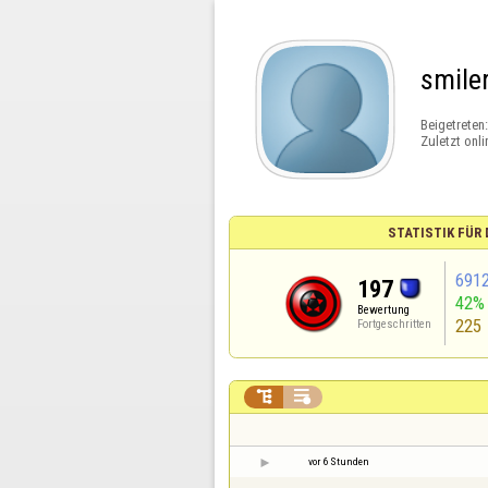
smile
Beigetreten
Zuletzt onli
STATISTIK FÜR
691
197
42%
Bewertung
225
Fortgeschritten


vor 6 Stunden