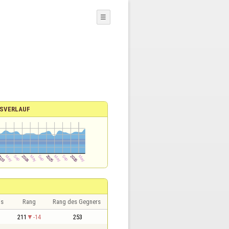
☰
SVERLAUF
is
Rang
Rang des Gegners
211
-14
253