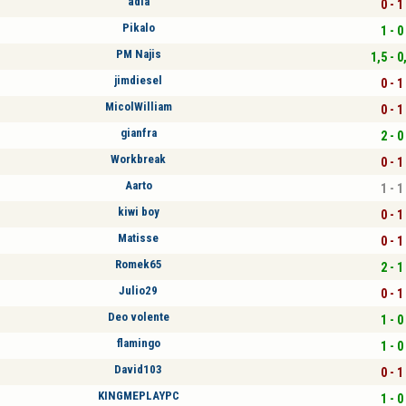
ädia
0 - 1
Pikalo
1 - 0
PM Najis
1,5 - 0
jimdiesel
0 - 1
MicolWilliam
0 - 1
gianfra
2 - 0
Workbreak
0 - 1
Aarto
1 - 1
kiwi boy
0 - 1
Matisse
0 - 1
Romek65
2 - 1
Julio29
0 - 1
Deo volente
1 - 0
flamingo
1 - 0
David103
0 - 1
KINGMEPLAYPC
1 - 0