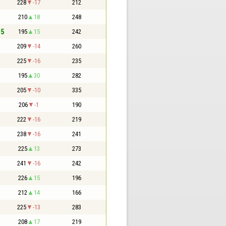
228
-17
212
210
18
248
,5
195
15
242
209
-14
260
225
-16
235
195
30
282
205
-10
335
206
-1
190
222
-16
219
238
-16
241
225
13
273
241
-16
242
226
15
196
212
14
166
225
-13
283
208
17
219