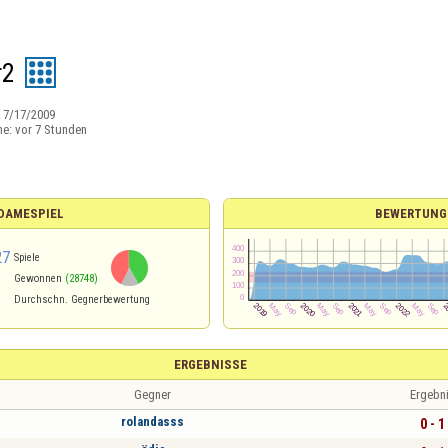
r2
:
7/17/2009
ne:
vor 7 Stunden
 DAMESPIEL
BEWERTUNG
27
Spiele
Gewonnen
(28748)
Durchschn. Gegnerbewertung
ERGEBNISSE
Gegner
Ergebn
rolandasss
0 - 1