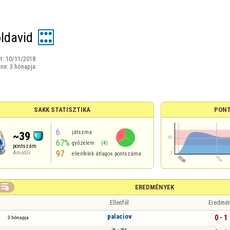
ldavid
t:
10/11/2018
ine:
3 hónapja
SAKK STATISZTIKA
PONT
6
játszma
~39
67%
győzelem
(4)
pontszám
97
Amatőr
ellenfelek átlagos pontszáma

EREDMÉNYEK
Ellenfél
Eredmé
palaciov
0 - 1
3 hónapja