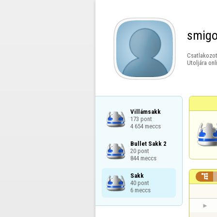
smigo
Csatlakozot
Utoljára onl
Villámsakk

173 pont

4 654 meccs
Bullet Sakk 2

20 pont

844 meccs
Sakk


40 pont

6 meccs