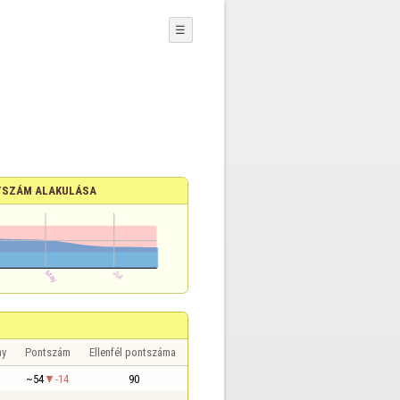
☰
SZÁM ALAKULÁSA
ny
Pontszám
Ellenfél pontszáma
~54
-14
90