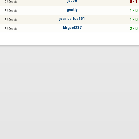
jbc76
0 - 1
6 hónapja
gently
1 - 0
7 hónapja
juan carlos101
1 - 0
7 hónapja
Miguel237
2 - 0
7 hónapja