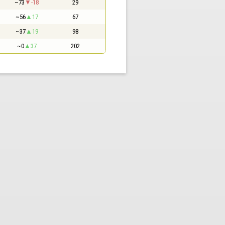
~73
-18
29
~56
17
67
~37
19
98
~0
37
202