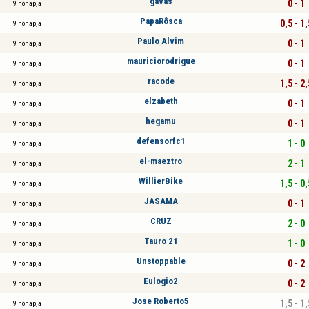
gavas
0 - 1
9 hónapja
PapaRôsca
0,5 - 1,
9 hónapja
Paulo Alvim
0 - 1
9 hónapja
mauriciorodrigue
0 - 1
9 hónapja
racode
1,5 - 2,
9 hónapja
elzabeth
0 - 1
9 hónapja
hegamu
0 - 1
9 hónapja
defensorfc1
1 - 0
9 hónapja
el-maeztro
2 - 1
9 hónapja
WillierBike
1,5 - 0,
9 hónapja
JASAMA
0 - 1
9 hónapja
CRUZ
2 - 0
9 hónapja
Tauro 21
1 - 0
9 hónapja
Unstoppable
0 - 2
9 hónapja
Eulogio2
0 - 2
9 hónapja
Jose Roberto5
1,5 - 1,
9 hónapja