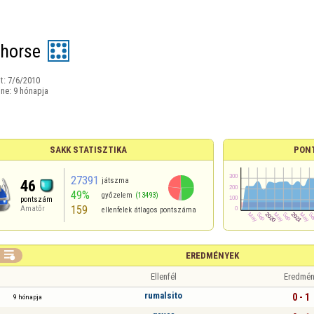
horse
t:
7/6/2010
ine:
9 hónapja
SAKK STATISZTIKA
PON
27391
játszma
46
49%
győzelem
(13493)
pontszám
159
Amatőr
ellenfelek átlagos pontszáma

EREDMÉNYEK
Ellenfél
Eredmén
rumalsito
0 - 1
9 hónapja