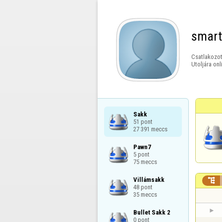
smart
Csatlakozot
Utoljára onl
Sakk

51 pont

27 391 meccs
Pawn7

5 pont

75 meccs
Villámsakk


48 pont

35 meccs
Bullet Sakk 2

0 pont
