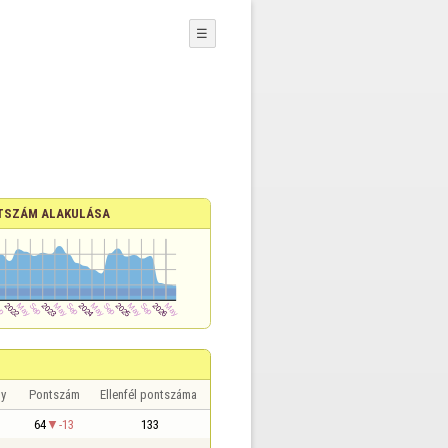
☰
TSZÁM ALAKULÁSA
y
Pontszám
Ellenfél pontszáma
64
-13
133