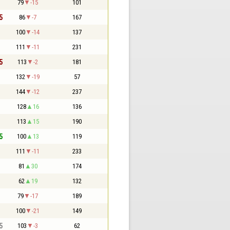
79
-15
101
5
86
-7
167
100
-14
137
111
-11
231
5
113
-2
181
132
-19
57
144
-12
237
128
16
136
113
15
190
5
100
13
119
111
-11
233
81
30
174
62
19
132
79
-17
189
100
-21
149
5
103
-3
62