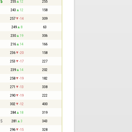
,5
255
12
255
243
12
158
257
-14
309
249
8
63
230
19
306
216
14
166
236
-20
158
253
-17
227
239
14
202
258
-19
182
271
-13
338
290
-19
222
302
-12
400
284
18
319
,5
281
3
343
296
-15
328