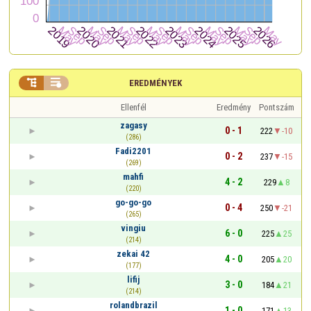


EREDMÉNYEK
Ellenfél
Eredmény
Pontszám
zagasy
0 - 1
222
-10
(286)
Fadi2201
0 - 2
237
-15
(269)
mahfi
4 - 2
229
8
(220)
go-go-go
0 - 4
250
-21
(265)
vingiu
6 - 0
225
25
(214)
zekai 42
4 - 0
205
20
(177)
lifij
3 - 0
184
21
(214)
rolandbrazil
1 - 0
171
13