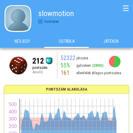
☰
slowmotion
Fod-Isten
NÉVJEGY
OSTÁBLA
JÁTÉKOK
52322
játszma
212
55%
győzelem
(28903)
pontszám
161
Amatőr
ellenfelek átlagos pontszáma
PONTSZÁM ALAKULÁSA