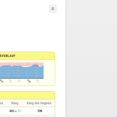
☰
SVERLAUF
nis
Rang
Rang des Gegners
1
465
20
598