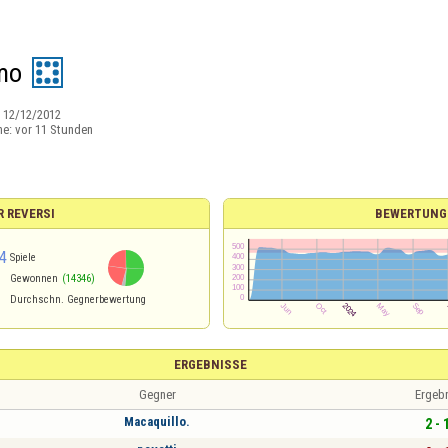
mo
:
12/12/2012
ne:
vor 11 Stunden
R REVERSI
BEWERTUNG
4
Spiele
Gewonnen
(14346)
Durchschn. Gegnerbewertung
ERGEBNISSE
Gegner
Ergeb
Macaquillo.
2 - 