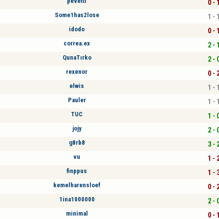
pevetti
0 - 
Some1has2lose
1 - 
idodo
0 - 
correa.ex
2 - 
QunaTırko
2 - 
rexenor
0 - 
elwis
1 - 
Pauler
1 - 
TUC
1 - 
jojy
2 - 
g8rb8
3 - 
vu
1 - 
finppus
1 - 
kemelharensloef
0 - 
1ina1000000
2 - 
minimal
0 - 