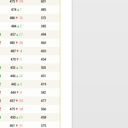
1
475
-10
601
1
474
1
485
1
486
-12
573
1
484
2
385
0
457
27
494
2
483
-26
460
1
487
-4
430
1
470
-1
454
0
453
18
503
0
446
24
451
2
442
4
419
2
444
-2
542
3
457
-13
477
2
475
-18
566
0
450
25
458
1
461
-11
575