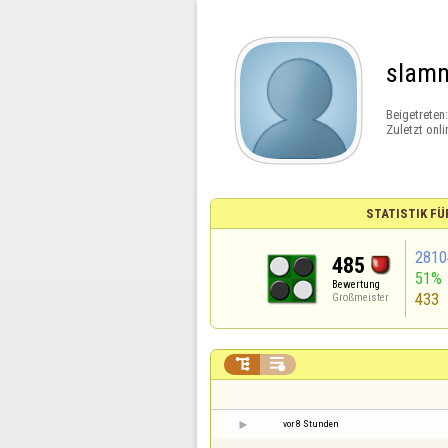
slam
Beigetreten
Zuletzt onli
STATISTIK FÜ
2810
485
51%
Bewertung
433
Großmeister


vor 8 Stunden