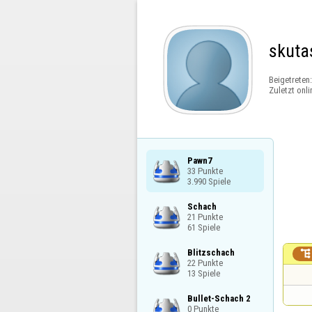
skuta
Beigetreten
Zuletzt onli
Pawn7

33 Punkte

3.990 Spiele
Schach

21 Punkte

61 Spiele
Blitzschach


22 Punkte

13 Spiele
Bullet-Schach 2

0 Punkte
