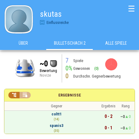
☰
skutas
Einflussreiche
ÜBER
BULLET-SCHACH 2
ALLE SPIELE
7
Spiele
~0
0%
Gewonnen
(0)
Bewertung
0
Novize
Durchschn. Gegnerbewertung


ERGEBNISSE
Gegner
Ergebnis
Rang
coltt1
0 - 2
~0
0
(14)
spanis3
0 - 1
~0
0
(35)