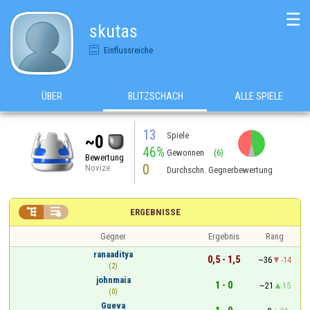
☰
skutas
Einflussreiche
ÜBER
BLITZSCHACH
ALLE SPIELE
13
Spiele
~0
46%
Gewonnen
(6)
Bewertung
0
Novize
Durchschn. Gegnerbewertung


ERGEBNISSE
Gegner
Ergebnis
Rang
ranaaditya
0,5 - 1,5
~36
-14
(2)
johnmaia
1 - 0
~21
15
(0)
Gueva