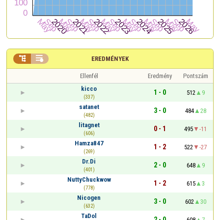


EREDMÉNYEK
Ellenfél
Eredmény
Pontszám
kicco
1 - 0
512
9
(337)
satanet
3 - 0
484
28
(482)
litagnet
0 - 1
495
-11
(606)
Hamza847
1 - 2
522
-27
(269)
Dr.Di
2 - 0
648
9
(401)
NuttyChuckwow
1 - 2
615
3
(778)
Nicogen
3 - 0
602
30
(632)
TaDol
2 - 0
608
7