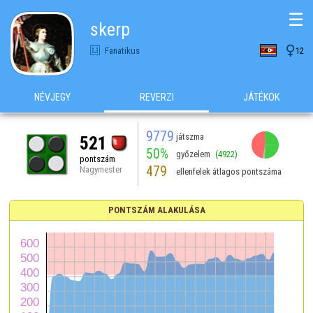
☰
skerp

Fanatikus
12
NÉVJEGY
REVERZI
JÁTÉKOK
9779
játszma
521
50%
győzelem
(4922)
pontszám
479
Nagymester
ellenfelek átlagos pontszáma
PONTSZÁM ALAKULÁSA