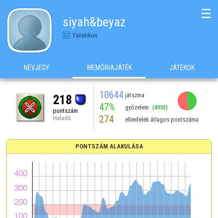
☰
siyah&beyaz
Fanatikus
NÉVJEGY
MEMÓRIAJÁTÉK
JÁTÉKOK
10644
játszma
218
47%
győzelem
(4953)
pontszám
274
Haladó
ellenfelek átlagos pontszáma
PONTSZÁM ALAKULÁSA