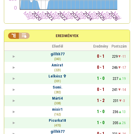


EREDMÉNYEK
Ellenfél
Eredmény
Pontszám
gillhh77
0 - 1
229
-11
(343)
Amira1
0 - 1
246
-17
(223)
Lelkész ✞
1 - 0
227
19
(301)
Somi.
0 - 1
241
-14
(282)
Márti4
1 - 2
231
-3
(308)
mixir1
1 - 0
236
13
(162)
Picurka18
1 - 0
205
26
(470)
gillhh77
0 - 1
221
-16