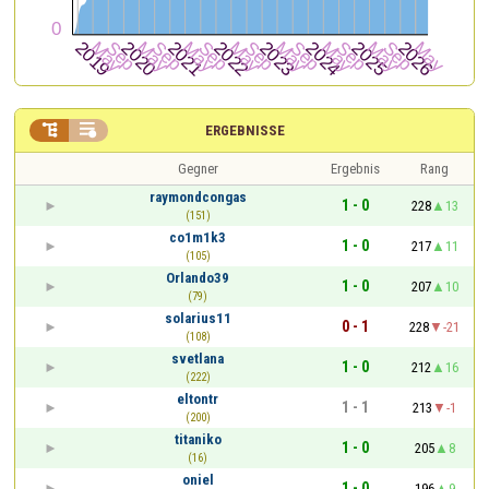


ERGEBNISSE
Gegner
Ergebnis
Rang
raymondcongas
1 - 0
228
13
(151)
co1m1k3
1 - 0
217
11
(105)
Orlando39
1 - 0
207
10
(79)
solarius11
0 - 1
228
-21
(108)
svetlana
1 - 0
212
16
(222)
eltontr
1 - 1
213
-1
(200)
titaniko
1 - 0
205
8
(16)
oniel
1 - 0
196
9