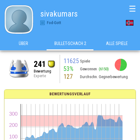
☰
sivakumars
Fod-Gott
ÜBER
BULLET-SCHACH 2
ALLE SPIELE
11625
Spiele
241
53%
Gewonnen
(6150)
Bewertung
127
Experte
Durchschn. Gegnerbewertung
BEWERTUNGSVERLAUF