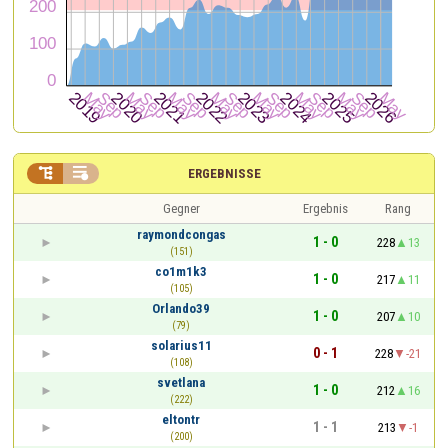


ERGEBNISSE
Gegner
Ergebnis
Rang
raymondcongas
1 - 0
228
13
(151)
co1m1k3
1 - 0
217
11
(105)
Orlando39
1 - 0
207
10
(79)
solarius11
0 - 1
228
-21
(108)
svetlana
1 - 0
212
16
(222)
eltontr
1 - 1
213
-1
(200)