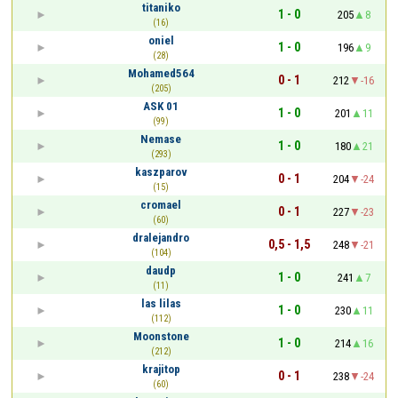
titaniko
1 - 0
205
8
(16)
oniel
1 - 0
196
9
(28)
Mohamed564
0 - 1
212
-16
(205)
ASK 01
1 - 0
201
11
(99)
Nemase
1 - 0
180
21
(293)
kaszparov
0 - 1
204
-24
(15)
cromael
0 - 1
227
-23
(60)
dralejandro
0,5 - 1,5
248
-21
(104)
daudp
1 - 0
241
7
(11)
las lilas
1 - 0
230
11
(112)
Moonstone
1 - 0
214
16
(212)
krajitop
0 - 1
238
-24
(60)