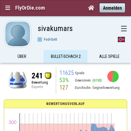
FlyOrDie.com


Anmelden
sivakumars
☰
Fod-Gott
ÜBER
BULLET-SCHACH 2
ALLE SPIELE
11625
Spiele
241
53%
Gewonnen
(6150)
Bewertung
127
Experte
Durchschn. Gegnerbewertung
BEWERTUNGSVERLAUF