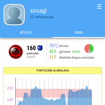
☰
sirusgl
Befolyásos tag
NÉVJEGY
DÁMA
7872
játszma
160
42%
győzelem
(3329)
pontszám
117
Haladó
ellenfelek átlagos pontszáma
PONTSZÁM ALAKULÁSA