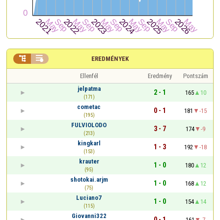


EREDMÉNYEK
Ellenfél
Eredmény
Pontszám
jelpatma
2 - 1
165
10
(171)
cometac
0 - 1
181
-15
(195)
FULVIOLODO
3 - 7
174
-9
(213)
kingkarl
1 - 3
192
-18
(153)
krauter
1 - 0
180
12
(95)
shotokai.arjm
1 - 0
168
12
(75)
Luciano7
1 - 0
154
14
(115)
Giovanni322
0 - 1
161
-7