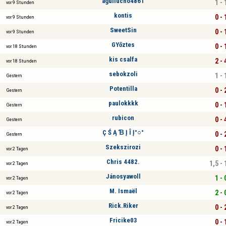
aguilucho4861
1 - 
vor 9 Stunden
kontis
0 - 
vor 9 Stunden
SweetSin
0 - 
vor 9 Stunden
GYőztes
0 - 
vor 18 Stunden
kis csalfa
2 - 
vor 18 Stunden
sebokzoli
1 - 
Gestern
Potentilla
0 - 
Gestern
paulokkkk
0 - 
Gestern
rubicon
0 - 
Gestern
Ç Ś Ą Ɓ Į Î Į°○°
0 - 
Gestern
Szekszirozi
0 - 
vor 2 Tagen
Chris 4482.
1,5 - 
vor 2 Tagen
Jánosyawoll
1 - 
vor 2 Tagen
M. Ismaël
2 - 
vor 2 Tagen
Rick.Riker
0 - 
vor 2 Tagen
Fricike03
0 - 
vor 2 Tagen