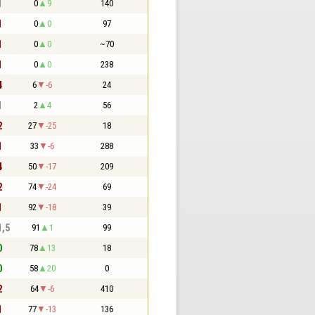
1
0
9
140
1
0
0
97
1
0
0
~70
1
0
0
238
4
6
-6
24
1
2
4
56
2
27
-25
18
1
33
-6
288
4
50
-17
209
2
74
-24
69
1
92
-18
39
1,5
91
1
99
0
78
13
18
0
58
20
0
2
64
-6
410
1
77
-13
136