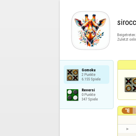
siroc
Beigetreten
Zuletzt onli
Gomoku

2 Punkte

6.155 Spiele
Reversi

0 Punkte

347 Spiele
