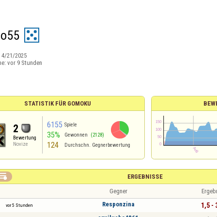
co55
:
4/21/2025
ne:
vor 9 Stunden
STATISTIK FÜR GOMOKU
BEW
6155
Spiele
2
35%
Gewonnen
(2128)
Bewertung
124
Novize
Durchschn. Gegnerbewertung

ERGEBNISSE
Gegner
Ergeb
Responzina
1,5 - 
vor 5 Stunden