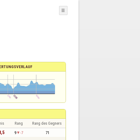
☰
ERTUNGSVERLAUF
nis
Rang
Rang des Gegners
3,5
9
-7
71