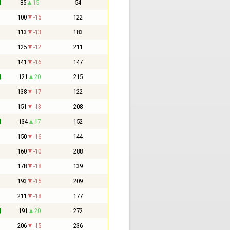
0
85
15
54
1
100
-15
122
1
113
-13
183
1
125
-12
211
1
141
-16
147
0
121
20
215
1
138
-17
122
1
151
-13
208
0
134
17
152
1
150
-16
144
1
160
-10
288
1
178
-18
139
1
193
-15
209
1
211
-18
177
0
191
20
272
1
206
-15
236