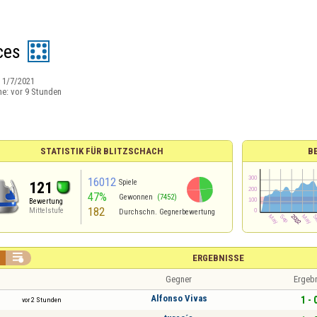
ces
:
1/7/2021
ne:
vor 9 Stunden
STATISTIK FÜR BLITZSCHACH
B
16012
Spiele
121
47%
Gewonnen
(7452)
Bewertung
182
Mittelstufe
Durchschn. Gegnerbewertung

ERGEBNISSE
Gegner
Ergeb
Alfonso Vivas
1 - 
vor 2 Stunden