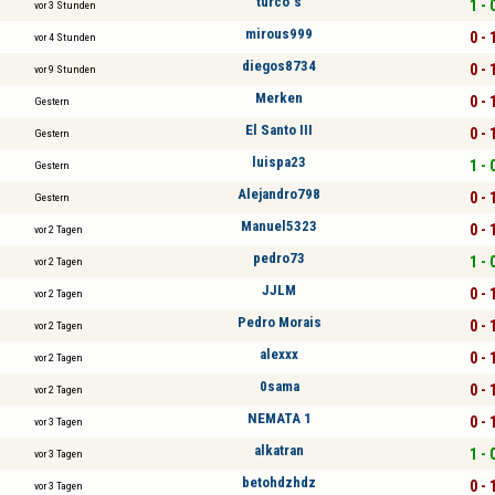
turco´s
1 - 
vor 3 Stunden
mirous999
0 - 
vor 4 Stunden
diegos8734
0 - 
vor 9 Stunden
Merken
0 - 
Gestern
El Santo III
0 - 
Gestern
luispa23
1 - 
Gestern
Alejandro798
0 - 
Gestern
Manuel5323
0 - 
vor 2 Tagen
pedro73
1 - 
vor 2 Tagen
JJLM
0 - 
vor 2 Tagen
Pedro Morais
0 - 
vor 2 Tagen
alexxx
0 - 
vor 2 Tagen
0sama
0 - 
vor 2 Tagen
NEMATA 1
0 - 
vor 3 Tagen
alkatran
1 - 
vor 3 Tagen
betohdzhdz
0 - 
vor 3 Tagen