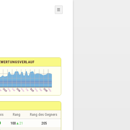
☰
EWERTUNGSVERLAUF
nis
Rang
Rang des Gegners
0
100
21
205