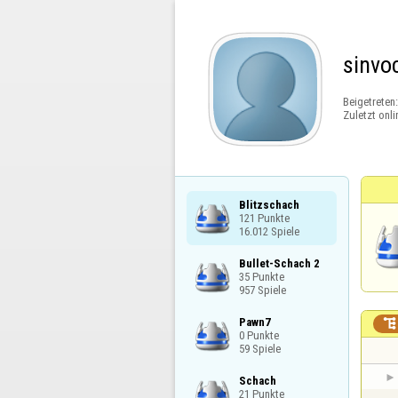
sinvo
Beigetreten
Zuletzt onli
Blitzschach

121 Punkte

16.012 Spiele
Bullet-Schach 2

35 Punkte

957 Spiele
Pawn7


0 Punkte

59 Spiele
Schach

21 Punkte
