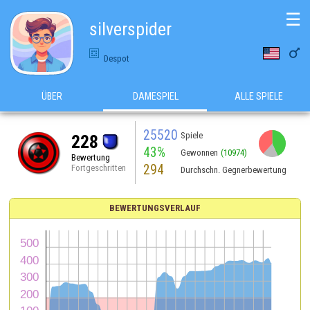
☰
silverspider

Despot
ÜBER
DAMESPIEL
ALLE SPIELE
25520
Spiele
228
43%
Gewonnen
(10974)
Bewertung
294
Fortgeschritten
Durchschn. Gegnerbewertung
BEWERTUNGSVERLAUF