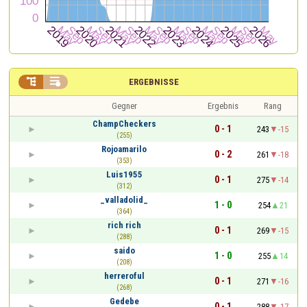


ERGEBNISSE
Gegner
Ergebnis
Rang
ChampCheckers
0 - 1
243
-15
(255)
Rojoamarilo
0 - 2
261
-18
(353)
Luis1955
0 - 1
275
-14
(312)
_valladolid_
1 - 0
254
21
(364)
rich rich
0 - 1
269
-15
(288)
saido
1 - 0
255
14
(208)
herreroful
0 - 1
271
-16
(268)
Gedebe
0 - 1
288
-17