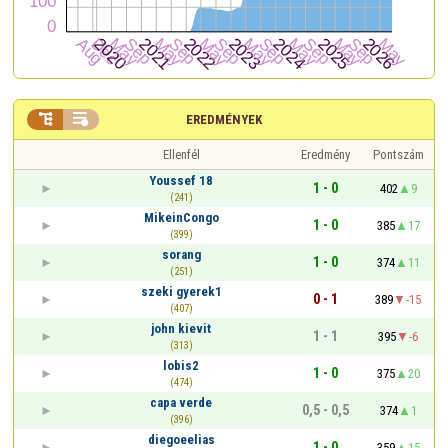


EREDMÉNYEK
Ellenfél
Eredmény
Pontszám
Youssef 18
1 - 0
402
9
(241)
MikeinCongo
1 - 0
385
17
(399)
sorang
1 - 0
374
11
(251)
szeki gyerek1
0 - 1
389
-15
(407)
john kievit
1 - 1
395
-6
(313)
lobis2
1 - 0
375
20
(474)
capa verde
0,5 - 0,5
374
1
(396)
diegoeelias
1 - 0
359
15