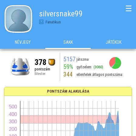
☰
silversnake99
Fanatikus
NÉVJEGY
SAKK
JÁTÉKOK
5157
játszma
378
59%
győzelem
(3060)
pontszám
344
Mester
ellenfelek átlagos pontszáma
PONTSZÁM ALAKULÁSA