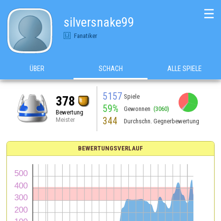
☰
silversnake99
Fanatiker
ÜBER
SCHACH
ALLE SPIELE
5157
Spiele
378
59%
Gewonnen
(3060)
Bewertung
344
Meister
Durchschn. Gegnerbewertung
BEWERTUNGSVERLAUF