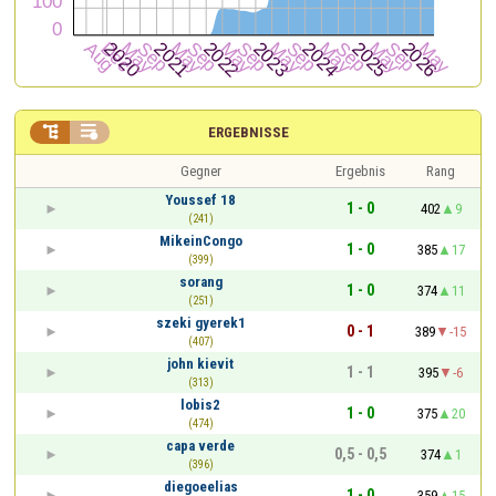


ERGEBNISSE
Gegner
Ergebnis
Rang
Youssef 18
1 - 0
402
9
(241)
MikeinCongo
1 - 0
385
17
(399)
sorang
1 - 0
374
11
(251)
szeki gyerek1
0 - 1
389
-15
(407)
john kievit
1 - 1
395
-6
(313)
lobis2
1 - 0
375
20
(474)
capa verde
0,5 - 0,5
374
1
(396)
diegoeelias
1 - 0
359
15