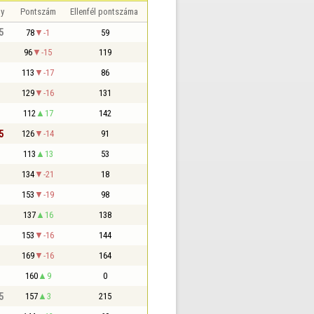
y
Pontszám
Ellenfél pontszáma
5
78
-1
59
96
-15
119
113
-17
86
129
-16
131
112
17
142
5
126
-14
91
113
13
53
134
-21
18
153
-19
98
137
16
138
153
-16
144
169
-16
164
160
9
0
5
157
3
215