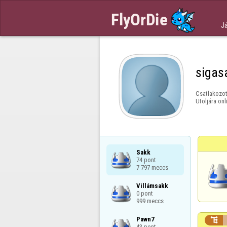
J
sigas
Csatlakozot
Utoljára onl
Sakk

74 pont

7 797 meccs
Villámsakk

0 pont

999 meccs
Pawn7


43 pont
