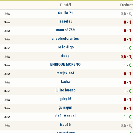
Ellenfél
Eredmén
Guillo 71
0,5 - 0,
3 éve
israelsu
0 - 1
3 éve
mauro3759
0 - 1
3 éve
ansolcolorantes
0 - 1
3 éve
Te lo digo
1 - 0
3 éve
docq
0,5 - 1,
3 éve
ENRIQUE MORENO
1 - 0
3 éve
marjavier4
0 - 1
3 éve
kadiz
0 - 1
3 éve
julito bueno
1 - 0
3 éve
gaby16
0 - 1
3 éve
guisquil
0 - 1
3 éve
Saúl Manuel
1 - 0
3 éve
tico56
0,5 - 0,
3 éve