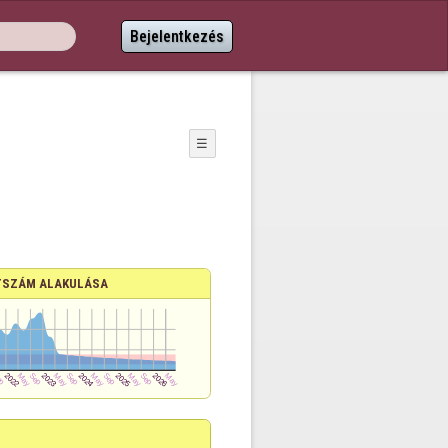
Bejelentkezés
☰
SZÁM ALAKULÁSA