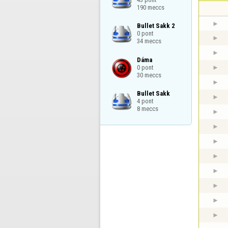
190 meccs
Bullet Sakk 2

0 pont

34 meccs
Dáma

0 pont

30 meccs
Bullet Sakk

4 pont

8 meccs