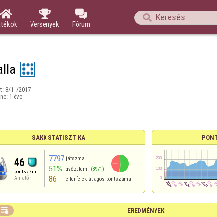




átékok
Versenyek
Fórum
alla
t:
8/11/2017
ine:
1 éve
SAKK STATISZTIKA
PONT
7797
játszma
46
51%
győzelem
(3971)
pontszám
86
Amatőr
ellenfelek átlagos pontszáma

EREDMÉNYEK