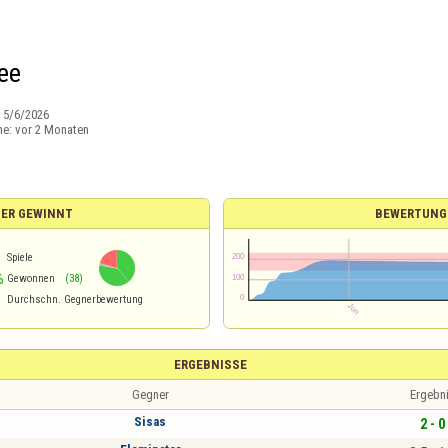
ee
:
5/6/2026
ne:
vor 2 Monaten
IER GEWINNT
BEWERTUNG
Spiele
%
Gewonnen
(38)
Durchschn. Gegnerbewertung
ERGEBNISSE
Gegner
Ergebn
Sisas
2 - 0