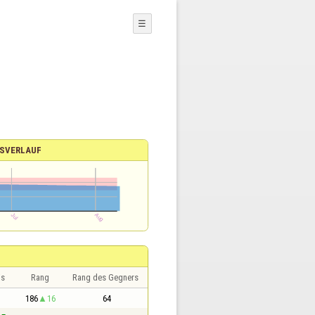
☰
SVERLAUF
is
Rang
Rang des Gegners
186
16
64