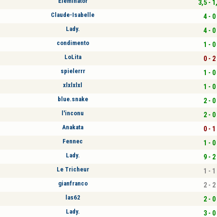
Eleminator
3,5 - 1
Claude-Isabelle
4 - 0
Lady.
4 - 0
condimento
1 - 0
LoLita
0 - 2
spielerrr
1 - 0
xlxlxlxl
1 - 0
blue.snake
2 - 0
l'inconu
2 - 0
Anakata
0 - 1
Fennec
1 - 0
Lady.
9 - 2
Le Tricheur
1 - 1
gianfranco
2 - 2
las62
2 - 0
Lady.
3 - 0