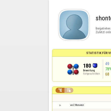
shont
Beigetreten
Zuletzt onli
STATISTIK FÜR V
49
180
78
Bewertung
68
Fortgeschritten


vor 2 Monaten