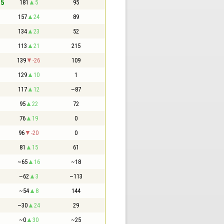
,5
181
5
95
157
24
89
134
23
52
113
21
215
139
-26
109
129
10
1
117
12
~87
95
22
72
76
19
0
96
-20
0
81
15
61
~65
16
~18
~62
3
~113
~54
8
144
~30
24
29
~0
30
~25