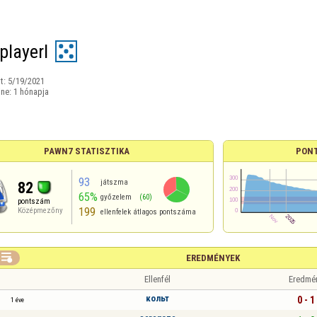
playerI
t:
5/19/2021
ine:
1 hónapja
PAWN7 STATISZTIKA
PON
93
játszma
82
65%
győzelem
(60)
pontszám
199
Középmezőny
ellenfelek átlagos pontszáma

EREDMÉNYEK
Ellenfél
Eredmé
кольт
0 - 1
1 éve