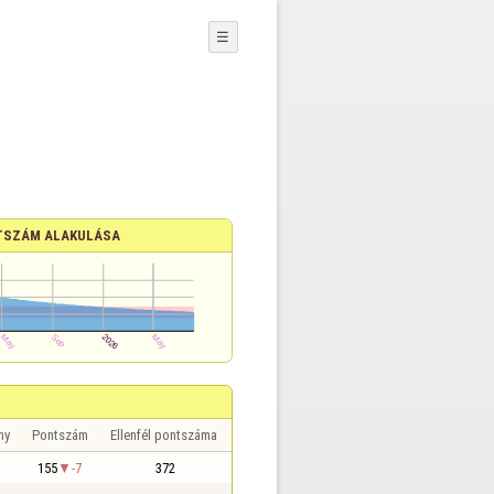
☰
TSZÁM ALAKULÁSA
ny
Pontszám
Ellenfél pontszáma
155
-7
372