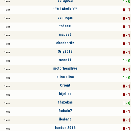
saragoza
1 - 0
1 éve
°™Mi.KimikO™°
0 - 1
1 éve
danirojas
0 - 1
1 éve
tobece
0 - 1
1 éve
mauss2
0 - 1
1 éve
chechortiz
0 - 1
1 éve
Orly2018
0 - 1
1 éve
seco11
1 - 0
1 éve
motorheadlive
0 - 1
1 éve
elisa elisa
1 - 0
1 éve
Orient
0 - 1
1 éve
bijelica
0 - 1
1 éve
1fazekas
1 - 0
1 éve
Bubalo7
0 - 1
1 éve
ibaband
0 - 1
1 éve
london 2016
0 - 1
1 éve