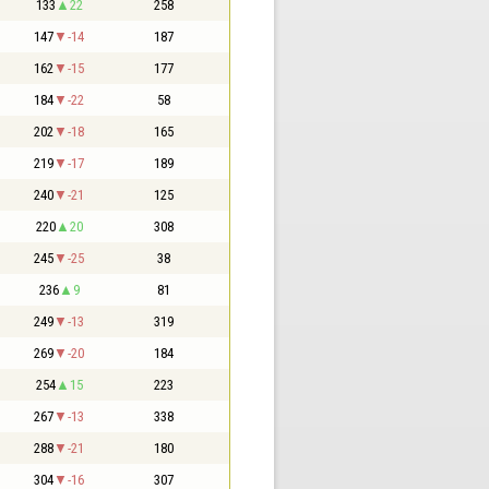
133
22
258
147
-14
187
162
-15
177
184
-22
58
202
-18
165
219
-17
189
240
-21
125
220
20
308
245
-25
38
236
9
81
249
-13
319
269
-20
184
254
15
223
267
-13
338
288
-21
180
304
-16
307