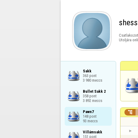
shess
Csatlakozot
Utoljára onl
Sakk

363 pont

3 980 meccs
Bullet Sakk 2

358 pont

3 892 meccs
Pawn7


148 pont

93 meccs
Villámsakk

151 pont
