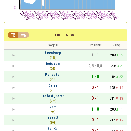


ERGEBNISSE
Gegner
Ergebnis
Rang
hevalsarp
1 - 1
208
15
(466)
betokom
0,5 - 0,5
206
2
(248)
Pensador
1 - 0
184
22
(312)
Darys
0 - 1
198
-14
(250)
Ashraf_Kamr
0 - 1
211
-13
(274)
2sm
1 - 0
200
11
(93)
duro 2
0 - 1
217
-17
(198)
SahKar
0 - 1
233
-16