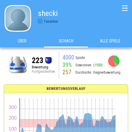
☰
shecki
Fanatiker
ÜBER
SCHACH
ALLE SPIELE
4000
Spiele
223
39%
Gewonnen
(1550)
Bewertung
257
Fortgeschritten
Durchschn. Gegnerbewertung
BEWERTUNGSVERLAUF