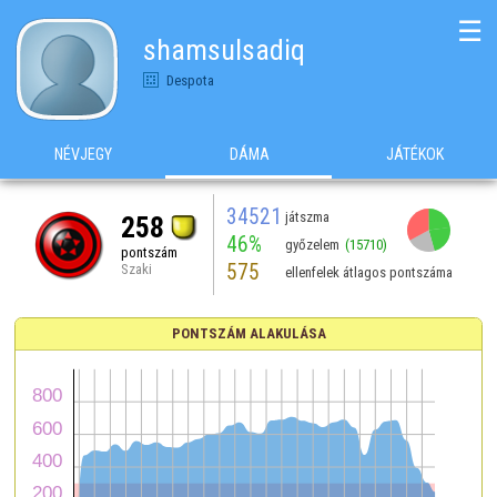
☰
shamsulsadiq
Despota
NÉVJEGY
DÁMA
JÁTÉKOK
34521
játszma
258
46%
győzelem
(15710)
pontszám
575
Szaki
ellenfelek átlagos pontszáma
PONTSZÁM ALAKULÁSA