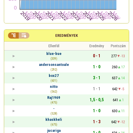


EREDMÉNYEK
Ellenfél
Eredmény
Pontszám
blue-bue
0 - 1
277
-13
(339)
andersonsantoale
1 - 0
260
17
(292)
box27
3 - 1
637
14
(631)
nitto
1 - 1
642
-5
(562)
Raj1969
1,5 - 0,5
641
1
(475)
-
1 - 0
630
11
(528)
khaskheli
1 - 3
642
-12
(675)
jucariga
1 - 0
626
16