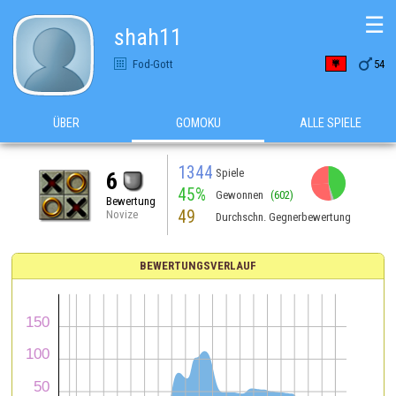
☰
shah11

Fod-Gott
54
ÜBER
GOMOKU
ALLE SPIELE
1344
Spiele
6
45%
Gewonnen
(602)
Bewertung
49
Novize
Durchschn. Gegnerbewertung
BEWERTUNGSVERLAUF