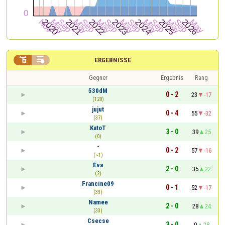


ERGEBNISSE
Gegner
Ergebnis
Rang
530dM
0 - 2
23
-17
(120)
jujut
0 - 4
55
-32
(37)
KatoT
3 - 0
39
25
(0)
-
0 - 2
57
-16
(~1)
Éva
2 - 0
35
22
(2)
Francine09
0 - 1
52
-17
(33)
Namee
2 - 0
28
24
(33)
Csecse
3 - 0
0
28