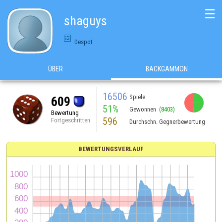
☰
shaguys
Despot
ÜBER
BACKGAMMON
16506
Spiele
609
51%
Gewonnen
(8403)
Bewertung
596
Fortgeschritten
Durchschn. Gegnerbewertung
BEWERTUNGSVERLAUF