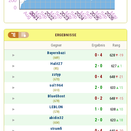


ERGEBNISSE
Gegner
Ergebnis
Rang
Bayernbazi
0 - 4
628
-19
(669)
Halit27
2 - 0
627
1
(85)
zztyp
0 - 4
648
-21
(670)
sol1964
2 - 0
633
15
(610)
BlueGhost
0 - 2
648
-15
(678)
LEBLON
1 - 0
638
10
(578)
abidin32
2 - 0
620
18
(654)
strumfi
0 - 4
640
-20