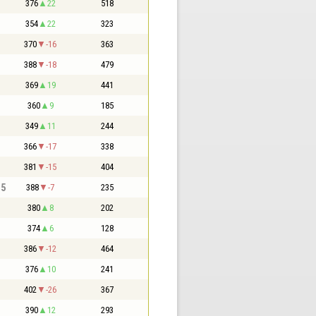
376
22
518
354
22
323
370
-16
363
388
-18
479
369
19
441
360
9
185
349
11
244
366
-17
338
381
-15
404
,5
388
-7
235
380
8
202
374
6
128
386
-12
464
376
10
241
402
-26
367
390
12
293