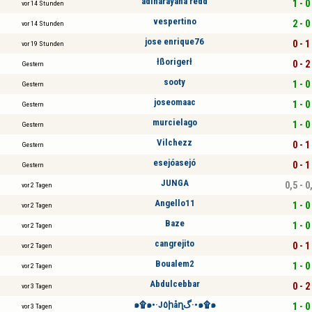
adinarayana redd
1 - 0
vor 14 Stunden
vespertino
2 - 0
vor 14 Stunden
jose enrique76
0 - 1
vor 19 Stunden
łßorigerł
0 - 2
Gestern
sooty
1 - 0
Gestern
joseomaac
1 - 0
Gestern
murcielago
1 - 0
Gestern
Vilchezz
0 - 1
Gestern
esejóasejó
0 - 1
Gestern
JUNGA
0,5 - 0
vor 2 Tagen
Angello11
1 - 0
vor 2 Tagen
Baze
1 - 0
vor 2 Tagen
cangrejito
0 - 1
vor 2 Tagen
Boualem2
1 - 0
vor 2 Tagen
Abdulcebbar
0 - 2
vor 3 Tagen
๑۩๑•·J٥իåղگ·•๑۩๑
1 - 0
vor 3 Tagen