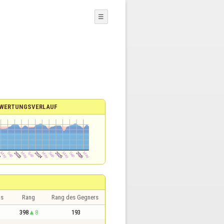
☰
WERTUNGSVERLAUF
is
Rang
Rang des Gegners
398
8
193