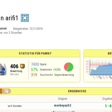
n arifi1
anien
Beigetreten:
12/1/2019
ne:
vor 2 Stunden
STATISTIK FÜR PAWN7
BE
7400
Spiele
406
57%
Gewonnen
(4228)
Bewertung
319
Meister
Durchschn. Gegnerbewertung

ERGEBNISSE
Gegner
Ergebn
morbeyaz52
1 - 0
vor 2 Stunden