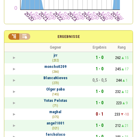


ERGEBNISSE
Gegner
Ergebnis
Rang
jrr
1 - 0
262
15
(232)
moncho0209
1 - 0
245
17
(266)
BlancaNieves
0,5 - 0,5
244
1
(273)
Olger paba
1 - 0
232
12
(145)
Yotas Pelotas
1 - 0
223
9
(71)
maghal
0 - 1
233
-10
(375)
angel1001
1 - 0
212
21
(321)
fercholoco
1 - 0
191
21