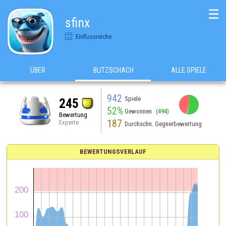
☰
sfinx
Einflussreiche
ÜBER
BLITZSCHACH
ALLE SPIELE
942
Spiele
245
52%
Gewonnen
(494)
Bewertung
187
Experte
Durchschn. Gegnerbewertung
BEWERTUNGSVERLAUF