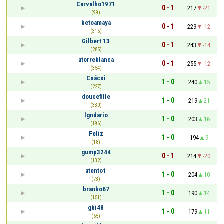
Carvalho1971
0 - 1
217
-21
(99)
betoamaya
0 - 1
229
-12
(315)
Gilbert 13
0 - 1
243
-14
(285)
atorreblanca
0 - 1
255
-12
(354)
Csácsi
1 - 0
240
15
(227)
doucefille
1 - 0
219
21
(330)
lgndario
1 - 0
203
16
(196)
Feliz
1 - 0
194
9
(18)
gump3244
0 - 1
214
-20
(132)
atento1
1 - 0
204
10
(73)
branko67
1 - 0
190
14
(151)
gbi48
1 - 0
179
11
(65)