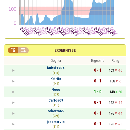


ERGEBNISSE
Gegner
Ergebnis
Rang
buksi1954
0 - 1
163
-16
(173)
Katriin
0 - 1
168
-5
(443)
Neoo
1 - 0
148
20
(239)
Carlos69
0 - 1
162
-14
(195)
roberto65
0 - 1
176
-14
(229)
jansmarvin
0 - 1
196
-20
(111)