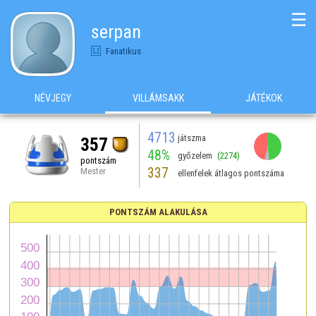
☰
serpan
Fanatikus
NÉVJEGY
VILLÁMSAKK
JÁTÉKOK
4713
játszma
357
48%
győzelem
(2274)
pontszám
337
Mester
ellenfelek átlagos pontszáma
PONTSZÁM ALAKULÁSA