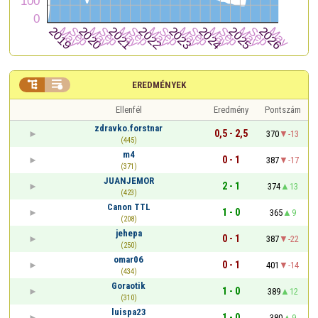


EREDMÉNYEK
Ellenfél
Eredmény
Pontszám
zdravko.forstnar
0,5 - 2,5
370
-13
(445)
m4
0 - 1
387
-17
(371)
JUANJEMOR
2 - 1
374
13
(423)
Canon TTL
1 - 0
365
9
(208)
jehepa
0 - 1
387
-22
(250)
omar06
0 - 1
401
-14
(434)
Goraotik
1 - 0
389
12
(310)
luispa23
1 - 0
380
9