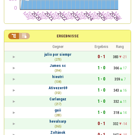


ERGEBNISSE
Gegner
Ergebnis
Rang
julio por siempr
0 - 1
383
-21
(273)
James sc
1 - 0
366
17
(394)
hieutri
1 - 0
359
7
(138)
Ativezer69
1 - 0
343
16
(353)
Carlangaz
1 - 0
332
11
(217)
guii
1 - 0
318
14
(283)
hevalsarp
0 - 1
332
-14
(365)
Zoltánok
0 - 1
347
-15