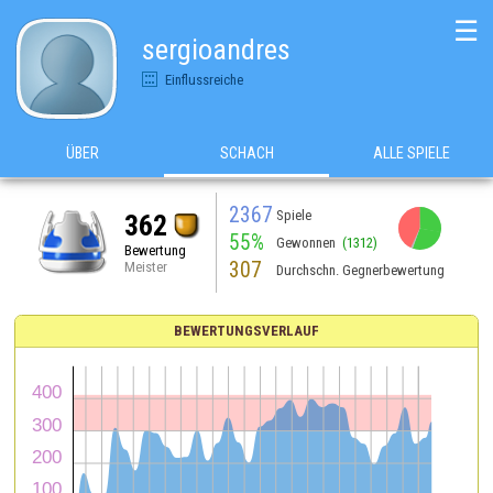
☰
sergioandres
Einflussreiche
ÜBER
SCHACH
ALLE SPIELE
2367
Spiele
362
55%
Gewonnen
(1312)
Bewertung
307
Meister
Durchschn. Gegnerbewertung
BEWERTUNGSVERLAUF