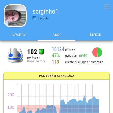
☰
serginho1
Despota
NÉVJEGY
SAKK
JÁTÉKOK
18124
játszma
102
47%
győzelem
(8454)
pontszám
113
Középmezőny
ellenfelek átlagos pontszáma
PONTSZÁM ALAKULÁSA