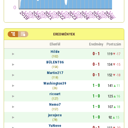


EREDMÉNYEK
Ellenfél
Eredmény
Pontszám
Hilde
0 - 1
119
-17
(102)
BÜLENT06
0 - 1
134
-15
(154)
Martin217
0 - 1
152
-18
(118)
Washington39
1 - 0
141
11
(26)
ricoart
1 - 0
125
16
(127)
Nemo7
1 - 0
107
18
(157)
jucujucu
1 - 0
92
15
(78)
YuNeve
0 - 1
112
-20