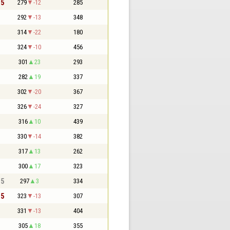
,5
279
-12
285
292
-13
348
314
-22
180
324
-10
456
301
23
293
282
19
337
302
-20
367
326
-24
327
316
10
439
330
-14
382
317
13
262
300
17
323
,5
297
3
334
,5
323
-13
307
331
-13
404
305
18
355