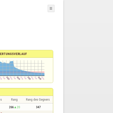
☰
ERTUNGSVERLAUF
is
Rang
Rang des Gegners
266
20
347