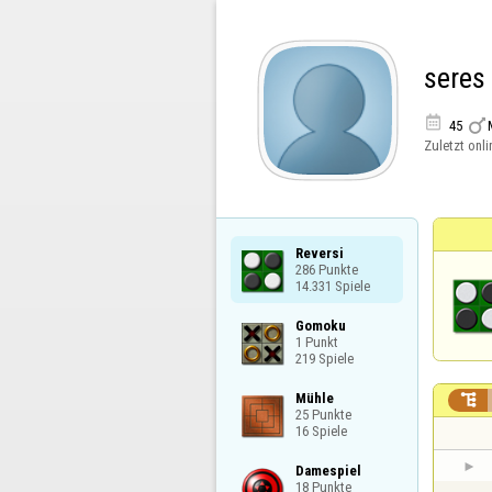
seres 


45
Zuletzt onli
Reversi

286 Punkte

14.331 Spiele
Gomoku

1 Punkt

219 Spiele
Mühle


25 Punkte

16 Spiele
Damespiel

18 Punkte
