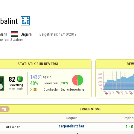
balint
Mann
Ungarn
Beigetreten:
12/10/2019
ne:
vor 3 Jahren
STATISTIK FÜR REVERSI
BEW
14331
Spiele
82
48%
Gewonnen
(6912)
Bewertung
330
Mittelstufe
Durchschn. Gegnerbewertung

ERGEBNISSE
Gegner
Ergebn
carpatebutcher
1 - 0
vor 3 Jahren