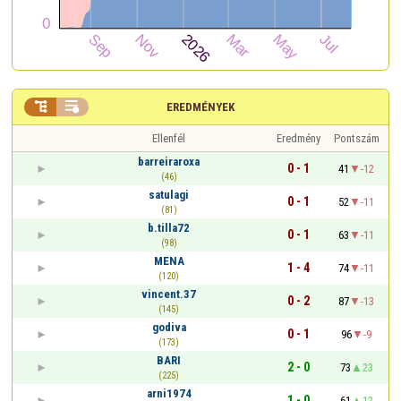


EREDMÉNYEK
Ellenfél
Eredmény
Pontszám
barreiraroxa
0 - 1
41
-12
(46)
satulagi
0 - 1
52
-11
(81)
b.tilla72
0 - 1
63
-11
(98)
MENA
1 - 4
74
-11
(120)
vincent.37
0 - 2
87
-13
(145)
godiva
0 - 1
96
-9
(173)
BARI
2 - 0
73
23
(225)
arni1974
1 - 0
61
12