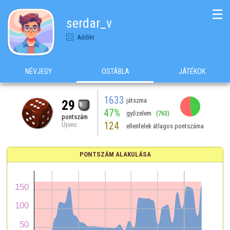
☰
serdar_v
Addikt
NÉVJEGY
OSTÁBLA
JÁTÉKOK
1633
játszma
29
47%
győzelem
(763)
pontszám
124
Újonc
ellenfelek átlagos pontszáma
PONTSZÁM ALAKULÁSA