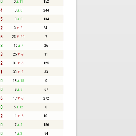
 0
0
11
152
 4
0
0
244
 5
0
0
134
 2
3
-3
241
 5
23
-20
7
 3
16
7
26
 3
25
-9
11
 2
31
-6
125
 1
33
-2
33
 0
18
15
0
 0
9
9
67
 6
17
-8
272
 0
5
12
0
 2
11
-6
101
 0
7
4
156
 0
4
3
94