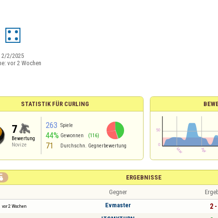
9
:
2/2/2025
ne:
vor 2 Wochen
STATISTIK FÜR CURLING
BEW
263
Spiele
7
44%
Gewonnen
(116)
Bewertung
71
Novize
Durchschn. Gegnerbewertung

ERGEBNISSE
Gegner
Erge
Evmaster
2 -
vor 2 Wochen