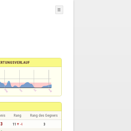
☰
ERTUNGSVERLAUF
bnis
Rang
Rang des Gegners
 3
11
-4
3