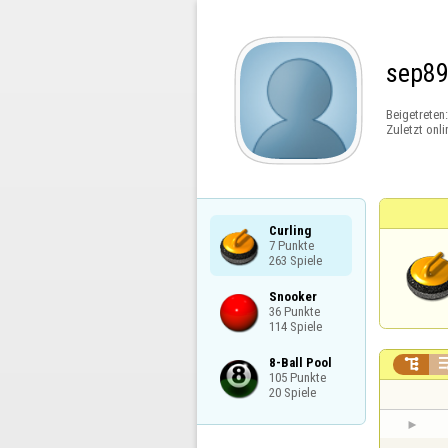
sep8
Beigetreten
Zuletzt onli
Curling

7 Punkte

263 Spiele
Snooker

36 Punkte

114 Spiele
8-Ball Pool


105 Punkte

20 Spiele