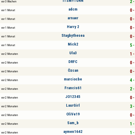
ITSMYTURN
2 -
vor 3 Wochen
adcm
0 -
vor 1 Monat
arnaer
0 -
vor 1 Monat
Harry 2
0 -
vor 1 Monat
Stagbythesea
0 -
vor 1 Monat
Mick2
5 -
vor 1 Monat
Ula3
1 -
vor 2 Monaten
DRFC
0 -
vor 2 Monaten
Özcan
0 -
vor 2 Monaten
marciocbe
4 -
vor 2 Monaten
Francis61
2 -
vor 2 Monaten
JO12345
0 -
vor 2 Monaten
LaurGirl
3 -
vor 2 Monaten
OliVe19
0 -
vor 2 Monaten
Sam_b
1 -
vor 2 Monaten
aymen1642
1 -
vor 2 Monaten