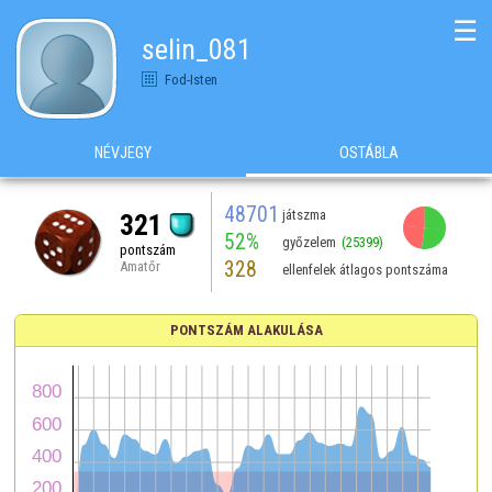
☰
selin_081
Fod-Isten
NÉVJEGY
OSTÁBLA
48701
játszma
321
52%
győzelem
(25399)
pontszám
328
Amatőr
ellenfelek átlagos pontszáma
PONTSZÁM ALAKULÁSA