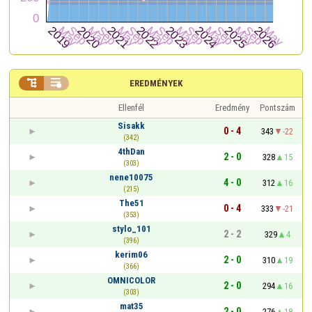


EREDMÉNYEK
Ellenfél
Eredmény
Pontszám
Sisakk
0 - 4
343
-22
(342)
4thDan
2 - 0
328
15
(303)
nene10075
4 - 0
312
16
(215)
The51
0 - 4
333
-21
(353)
stylo_101
2 - 2
329
4
(396)
kerim06
2 - 0
310
19
(366)
OMNICOLOR
2 - 0
294
16
(303)
mat35
2 - 0
276
18