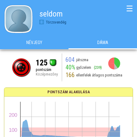
☰
seldom
Törzsvendég
NÉVJEGY
DÁMA
604
játszma
125
40%
győzelem
(239)
pontszám
166
Középmezőny
ellenfelek átlagos pontszáma
PONTSZÁM ALAKULÁSA