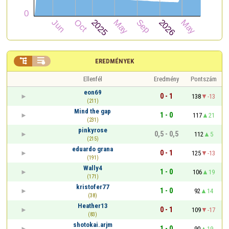


EREDMÉNYEK
Ellenfél
Eredmény
Pontszám
eon69
0 - 1
138
-13
(211)
Mind the gap
1 - 0
117
21
(231)
pinkyrose
0,5 - 0,5
112
5
(215)
eduardo grana
0 - 1
125
-13
(191)
Wally4
1 - 0
106
19
(171)
kristofer77
1 - 0
92
14
(38)
Heather13
0 - 1
109
-17
(83)
shotokai.arjm
1 - 0
90
19